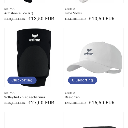
Verkoper:
Verkoper:
ERIMA
ERIMA
Armsleeve (Zwart)
Tube Socks
Normale
Kortingsprijs
€13,50 EUR
Normale
Kortingsprijs
€10,50 EUR
€18,00 EUR
€14,00 EUR
prijs
prijs
Clubkorting
Clubkorting
Verkoper:
Verkoper:
ERIMA
ERIMA
Volleybal kniebeschermer
Basic Cap
Normale
Kortingsprijs
€27,00 EUR
Normale
Kortingsprijs
€16,50 EUR
€36,00 EUR
€22,00 EUR
prijs
prijs