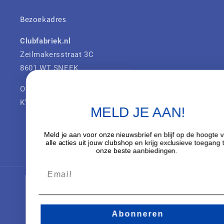
Bezoekadres
Clubfabriek.nl
Zeilmakersstraat 3C
8601 WT SNEEK
Onderdeel van SHM Groep B.V.
KVK: 42041385
MELD JE AAN!
Meld je aan voor onze nieuwsbrief en blijf op de hoogte van
alle acties uit jouw clubshop en krijg exclusieve toegang tot
Facebook
Instagram
onze beste aanbiedingen.
Land/regio
Nederland (EUR €)
Abonneren