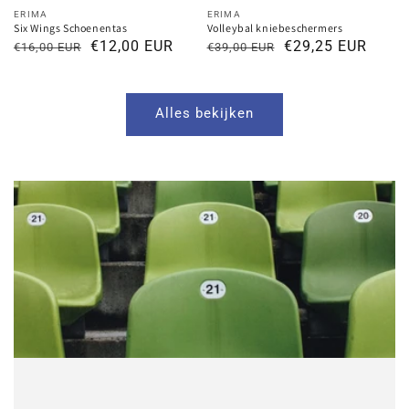
Verkoper:
Verkoper:
ERIMA
ERIMA
Six Wings Schoenentas
Volleybal kniebeschermers
Normale
Kortingsprijs
€12,00 EUR
Normale
Kortingsprijs
€29,25 EUR
€16,00 EUR
€39,00 EUR
prijs
prijs
Alles bekijken