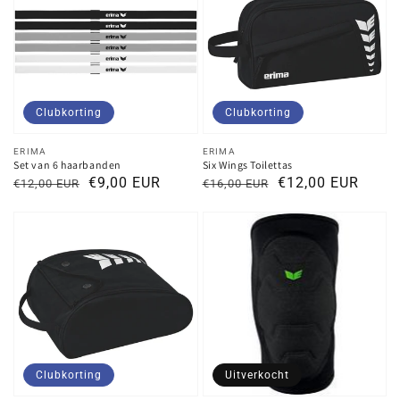
Clubkorting
Clubkorting
Verkoper:
Verkoper:
ERIMA
ERIMA
Set van 6 haarbanden
Six Wings Toilettas
Normale
Kortingsprijs
€9,00 EUR
Normale
Kortingsprijs
€12,00 EUR
€12,00 EUR
€16,00 EUR
prijs
prijs
Clubkorting
Uitverkocht