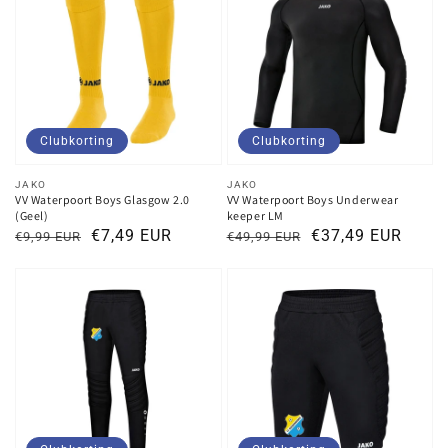
Clubkorting
Clubkorting
Verkoper:
Verkoper:
JAKO
JAKO
VV Waterpoort Boys Glasgow 2.0
VV Waterpoort Boys Underwear
(Geel)
keeper LM
Normale
Kortingsprijs
€7,49 EUR
Normale
Kortingsprijs
€37,49 EUR
€9,99 EUR
€49,99 EUR
prijs
prijs