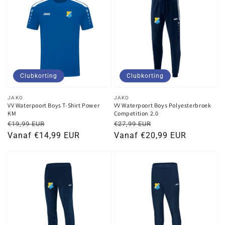
Clubkorting
Clubkorting
Verkoper:
Verkoper:
JAKO
JAKO
VV Waterpoort Boys T-Shirt Power
VV Waterpoort Boys Polyesterbroek
KM
Competition 2.0
Normale
Kortingsprijs
Normale
Kortingsprijs
€19,99 EUR
€27,99 EUR
prijs
Vanaf €14,99 EUR
prijs
Vanaf €20,99 EUR