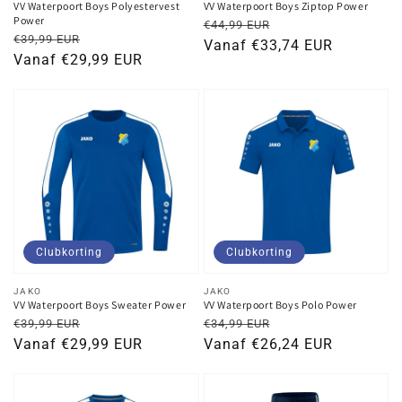
VV Waterpoort Boys Polyestervest
VV Waterpoort Boys Ziptop Power
Power
Normale
Kortingsprijs
€44,99 EUR
Normale
Kortingsprijs
€39,99 EUR
prijs
Vanaf €33,74 EUR
prijs
Vanaf €29,99 EUR
Clubkorting
Clubkorting
Verkoper:
Verkoper:
JAKO
JAKO
VV Waterpoort Boys Sweater Power
VV Waterpoort Boys Polo Power
Normale
Kortingsprijs
Normale
Kortingsprijs
€39,99 EUR
€34,99 EUR
prijs
Vanaf €29,99 EUR
prijs
Vanaf €26,24 EUR