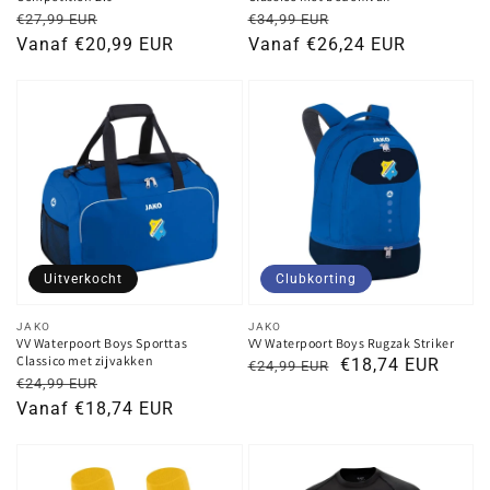
Normale
Kortingsprijs
Normale
Kortingsprijs
€27,99 EUR
€34,99 EUR
prijs
Vanaf €20,99 EUR
prijs
Vanaf €26,24 EUR
Uitverkocht
Clubkorting
Verkoper:
Verkoper:
JAKO
JAKO
VV Waterpoort Boys Sporttas
VV Waterpoort Boys Rugzak Striker
Classico met zijvakken
Normale
Kortingsprijs
€18,74 EUR
€24,99 EUR
Normale
Kortingsprijs
€24,99 EUR
prijs
prijs
Vanaf €18,74 EUR