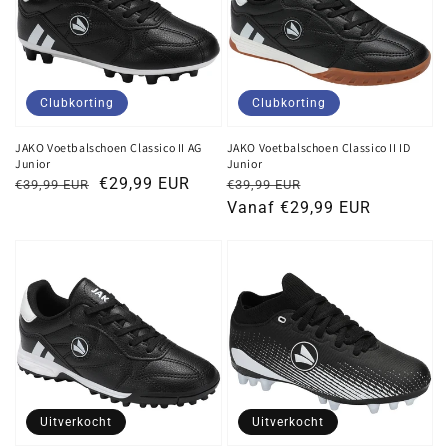
Clubkorting
Clubkorting
JAKO Voetbalschoen Classico II AG
JAKO Voetbalschoen Classico II ID
Junior
Junior
Normale
Kortingsprijs
€29,99 EUR
Normale
Kortingsprijs
€39,99 EUR
€39,99 EUR
prijs
prijs
Vanaf €29,99 EUR
Uitverkocht
Uitverkocht