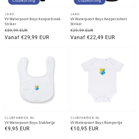
Clubkorting
Clubkorting
Verkoper:
Verkoper:
JAKO
JAKO
VV Waterpoort Boys Keeperbroek
VV Waterpoort Boys Keepersshort
Striker
Striker
Normale
Kortingsprijs
Normale
Kortingsprijs
€39,99 EUR
€29,99 EUR
prijs
Vanaf €29,99 EUR
prijs
Vanaf €22,49 EUR
Verkoper:
Verkoper:
CLUBFABRIEK.NL
CLUBFABRIEK.NL
VV Waterpoort Boys Slabbetje
VV Waterpoort Boys Rompertje
Normale
€9,95 EUR
Normale
€10,95 EUR
prijs
prijs