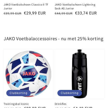
JAKO Voetbalschoen Classico II TF
JAKO Voetbalschoen Lightning
Junior
Sock AG Junior
Normale
Kortingsprijs
€29,99 EUR
Normale
Kortingsprijs
€33,74 EUR
€39,99 EUR
€44,99 EUR
prijs
prijs
JAKO Voetbalaccessoires - nu met 25% korting
Clubkorting
Clubkorting
Trainingsbal Iconic
Drinkfles