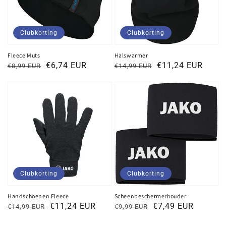
Clubkorting
Clubkorting
Fleece Muts
Halswarmer
Normale
Kortingsprijs
€6,74 EUR
Normale
Kortingsprijs
€11,24 EUR
€8,99 EUR
€14,99 EUR
prijs
prijs
Clubkorting
Clubkorting
Handschoenen Fleece
Scheenbeschermerhouder
Normale
Kortingsprijs
€11,24 EUR
Normale
Kortingsprijs
€7,49 EUR
€14,99 EUR
€9,99 EUR
prijs
prijs