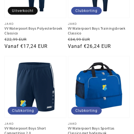
Uitverkocht
Clubkorting
Verkoper:
Verkoper:
JAKO
JAKO
VV Waterpoort Boys Polyesterbroek
VV Waterpoort Boys Trainingsbroek
Classico
Classico
Normale
Kortingsprijs
Normale
Kortingsprijs
€22,99 EUR
€34,99 EUR
prijs
Vanaf €17,24 EUR
prijs
Vanaf €26,24 EUR
Clubkorting
Clubkorting
Verkoper:
Verkoper:
JAKO
JAKO
VV Waterpoort Boys Short
VV Waterpoort Boys Sporttas
Competition 2.0
Classico met bodemvak