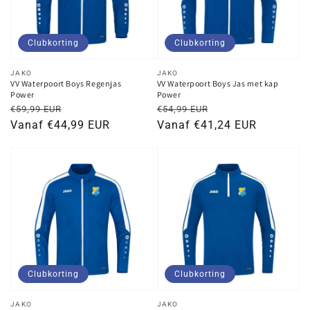
Clubkorting
Clubkorting
Verkoper:
Verkoper:
JAKO
JAKO
VV Waterpoort Boys Regenjas
VV Waterpoort Boys Jas met kap
Power
Power
Normale
Kortingsprijs
Normale
Kortingsprijs
€59,99 EUR
€54,99 EUR
prijs
Vanaf €44,99 EUR
prijs
Vanaf €41,24 EUR
Clubkorting
Clubkorting
Verkoper:
Verkoper:
JAKO
JAKO