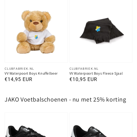
Verkoper:
Verkoper:
CLUBFABRIEK.NL
CLUBFABRIEK.NL
VV Waterpoort Boys Knuffelbeer
VV Waterpoort Boys Fleece Sjaal
Normale
€14,95 EUR
Normale
€10,95 EUR
prijs
prijs
JAKO Voetbalschoenen - nu met 25% korting