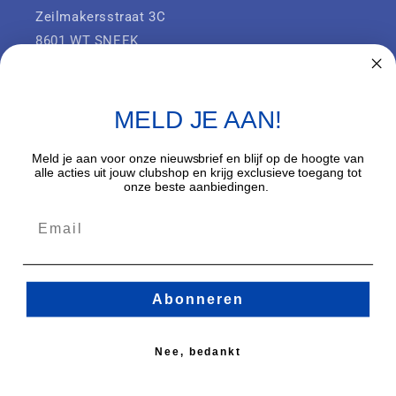
Zeilmakersstraat 3C
8601 WT SNEEK
Onderdeel van SHM Groep B.V.
KVK: 42041385
MELD JE AAN!
Meld je aan voor onze nieuwsbrief en blijf op de hoogte van
alle acties uit jouw clubshop en krijg exclusieve toegang tot
Facebook
Instagram
onze beste aanbiedingen.
Land/regio
Nederland (EUR €)
Abonneren
Betaalmethoden
Nee, bedankt