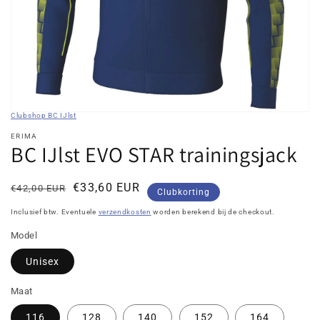
in
galerieweergave
Clubshop BC IJlst
ERIMA
BC IJlst EVO STAR trainingsjack
Normale
Kortingsprijs
€33,60 EUR
€42,00 EUR
Clubkorting
prijs
Inclusief btw. Eventuele
verzendkosten
worden berekend bij de checkout.
Model
Unisex
Maat
116
128
140
152
164