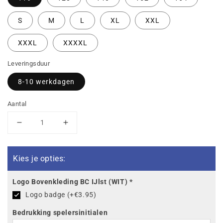
S
M
L
XL
XXL
XXXL
XXXXL
Leveringsduur
8-10 werkdagen
Aantal
Aantal
Aantal
verlagen
verhogen
voor
voor
BC
BC
Kies je opties:
IJlst
IJlst
EVO
EVO
Logo Bovenkleding BC IJlst (WIT)
*
STAR
STAR
Logo badge (+€3.95)
trainingsjack
trainingsjack
Bedrukking spelersinitialen