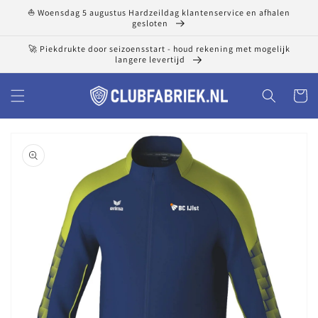
Meteen
⛵ Woensdag 5 augustus Hardzeildag klantenservice en afhalen
naar de
gesloten
content
🚀 Piekdrukte door seizoensstart - houd rekening met mogelijk
langere levertijd
Winkelwa
a direct naar
roductinformatie
1
van
media
openen