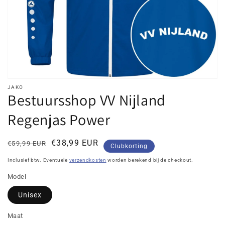
in
galerieweergave
JAKO
Bestuursshop VV Nijland
Regenjas Power
Normale
Kortingsprijs
€38,99 EUR
€59,99 EUR
Clubkorting
prijs
Inclusief btw. Eventuele
verzendkosten
worden berekend bij de checkout.
Model
Unisex
Maat