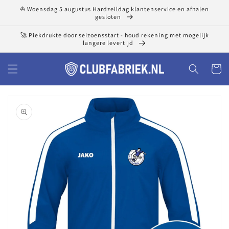
Meteen
⛵ Woensdag 5 augustus Hardzeildag klantenservice en afhalen
naar de
gesloten
content
🚀 Piekdrukte door seizoensstart - houd rekening met mogelijk
langere levertijd
Winkelwa
a direct naar
roductinformatie
1
van
media
openen