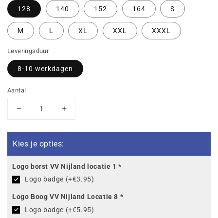
128
140
152
164
S
M
L
XL
XXL
XXXL
Leveringsduur
8-10 werkdagen
Aantal
Aantal
Aantal
verlagen
verhogen
voor
voor
Bestuursshop
Bestuursshop
Kies je opties:
VV
VV
Nijland
Nijland
Logo borst VV Nijland locatie 1
*
Regenjas
Regenjas
Logo badge (+€3.95)
Power
Power
Logo Boog VV Nijland Locatie 8
*
Logo badge (+€5.95)