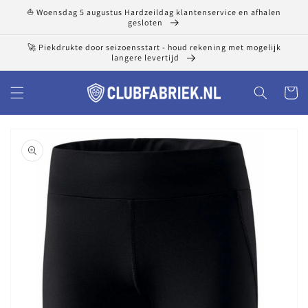
Meteen
⛵ Woensdag 5 augustus Hardzeildag klantenservice en afhalen
naar de
gesloten
content
🚀 Piekdrukte door seizoensstart - houd rekening met mogelijk
langere levertijd
Winkelwa
a direct naar
roductinformatie
1
van
media
openen