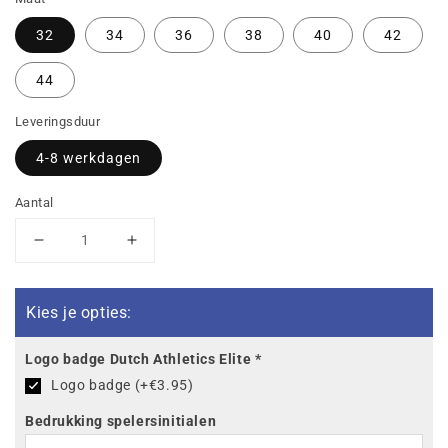
32
34
36
38
40
42
44
Leveringsduur
4-8 werkdagen
Aantal
Aantal
Aantal
verlagen
verhogen
voor
voor
Dutch
Dutch
Kies je opties:
Athletics
Athletics
Elite
Elite
Logo badge Dutch Athletics Elite
*
Racing
Racing
Logo badge (+€3.95)
Atletiektight
Atletiektight
Kort
Kort
Bedrukking spelersinitialen
(Zwart)
(Zwart)