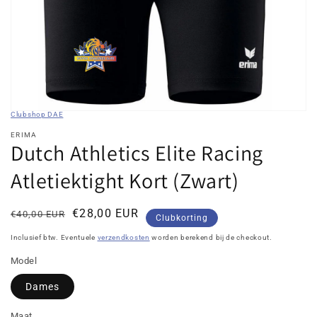
in
galerieweergave
Clubshop DAE
ERIMA
Dutch Athletics Elite Racing
Atletiektight Kort (Zwart)
Normale
Kortingsprijs
€28,00 EUR
€40,00 EUR
Clubkorting
prijs
Inclusief btw. Eventuele
verzendkosten
worden berekend bij de checkout.
Model
Dames
Maat