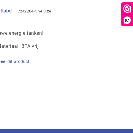
Team
Team
ttabel
7242204-One Size
9,1
uwe energie tanken!
ateriaal: BPA vrij
eel dit product