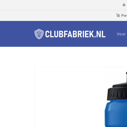
Meteen
⛵ 
naar de
content
🚀 Pi
Voor 
Ga direct naar
productinformatie