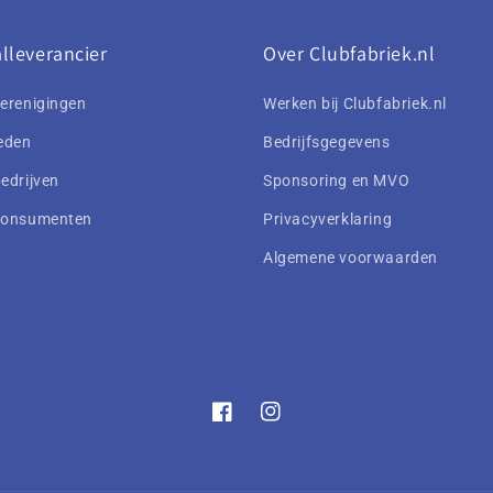
lleverancier
Over Clubfabriek.nl
erenigingen
Werken bij Clubfabriek.nl
eden
Bedrijfsgegevens
edrijven
Sponsoring en MVO
consumenten
Privacyverklaring
Algemene voorwaarden
Facebook
Instagram