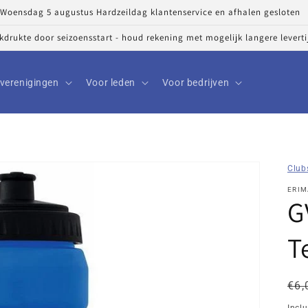
Woensdag 5 augustus Hardzeildag klantenservice en afhalen gesloten
ekdrukte door seizoensstart - houd rekening met mogelijk langere levert
verenigingen
Voor leden
Voor bedrijven
Club
ERIM
G
T
No
Kor
€6,
pri