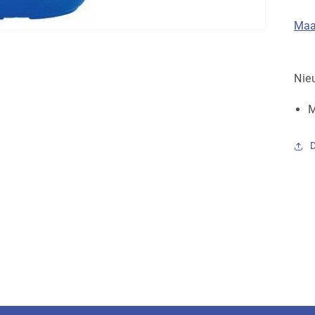
Maa
Nie
M
D