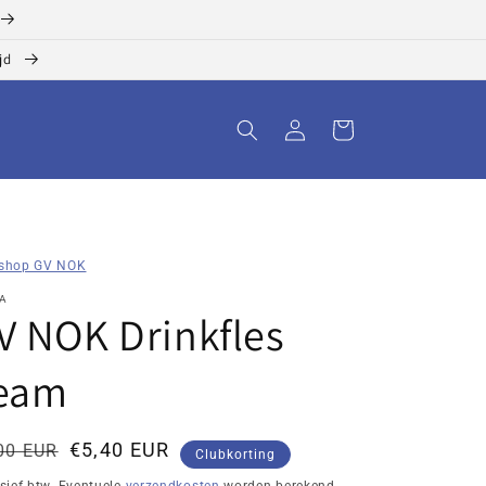
ijd
Inloggen
Winkelwagen
shop GV NOK
A
V NOK Drinkfles
eam
rmale
tingsprijs
€5,40 EUR
00 EUR
Clubkorting
js