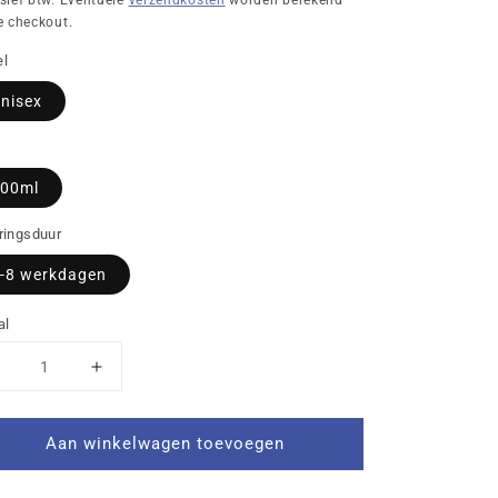
usief btw. Eventuele
verzendkosten
worden berekend
e checkout.
l
nisex
t
00ml
ringsduur
-8 werkdagen
al
Aantal
Aantal
verlagen
verhogen
voor
voor
Aan winkelwagen toevoegen
GV
GV
NOK
NOK
rinkfles
Drinkfles