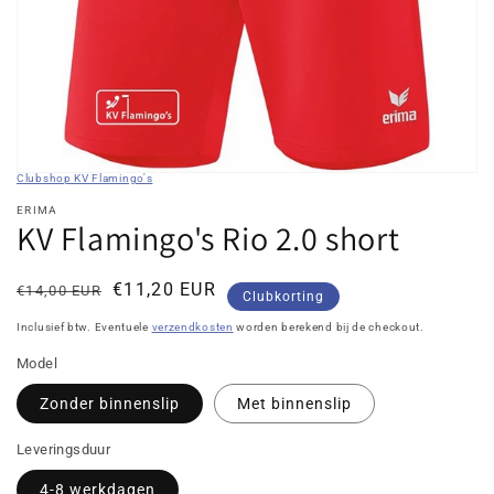
in
galerieweergave
Clubshop KV Flamingo's
ERIMA
KV Flamingo's Rio 2.0 short
Normale
Kortingsprijs
€11,20 EUR
€14,00 EUR
Clubkorting
prijs
Inclusief btw. Eventuele
verzendkosten
worden berekend bij de checkout.
Model
Zonder binnenslip
Met binnenslip
Leveringsduur
4-8 werkdagen