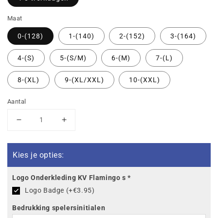
Maat
0-(128)
1-(140)
2-(152)
3-(164)
4-(S)
5-(S/M)
6-(M)
7-(L)
8-(XL)
9-(XL/XXL)
10-(XXL)
Aantal
Aantal
Aantal
verlagen
verhogen
voor
voor
KV
KV
Kies je opties:
Flamingo&#39;s
Flamingo&#39;s
Rio
Rio
Logo Onderkleding KV Flamingo s
*
2.0
2.0
Logo Badge (+€3.95)
short
short
Bedrukking spelersinitialen