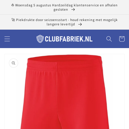
Meteen
⛵ Woensdag 5 augustus Hardzeildag klantenservice en afhalen
naar de
gesloten
content
🚀 Piekdrukte door seizoensstart - houd rekening met mogelijk
langere levertijd
Winkelwa
a direct naar
roductinformatie
1
van
media
openen