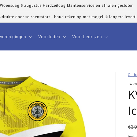
Woensdag 5 augustus Hardzeildag klantenservice en afhalen gesloten
ekdrukte door seizoensstart - houd rekening met mogelijk langere levert
verenigingen
Voor leden
Voor bedrijven
Club
JAK
K
I
No
Kor
€39
pri