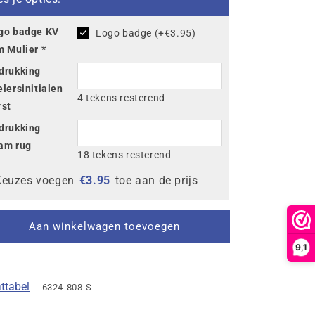
Pim
Pim
Mulier
Mulier
go badge KV
Logo badge (+€3.95)
Polo
Polo
m Mulier
*
conic
Iconic
drukking
elersinitialen
4 tekens resterend
rst
drukking
am rug
18 tekens resterend
Keuzes voegen
€
3.95
toe aan de prijs
Aan winkelwagen toevoegen
9,1
ttabel
6324-808-S