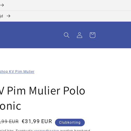
ijd
Inloggen
Winkelwagen
shop KV Pim Mulier
O
V Pim Mulier Polo
conic
rmale
tingsprijs
€31,99 EUR
,99 EUR
Clubkorting
js