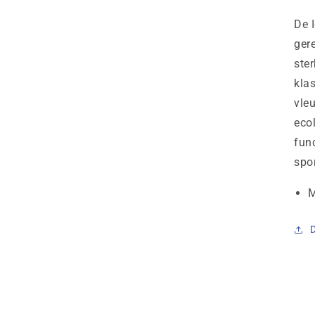
De 
ger
ste
klas
vleu
eco
func
spo
M
D