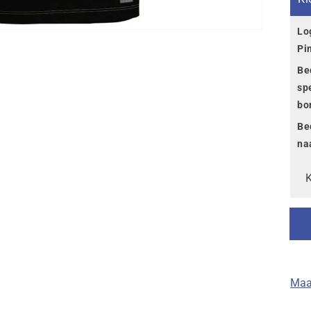
Lo
Pi
I
Be
sp
bo
Be
na
Maa