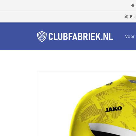
Meteen
⛵ 
naar de
content
🚀 Pi
Voor 
Ga direct naar
productinformatie