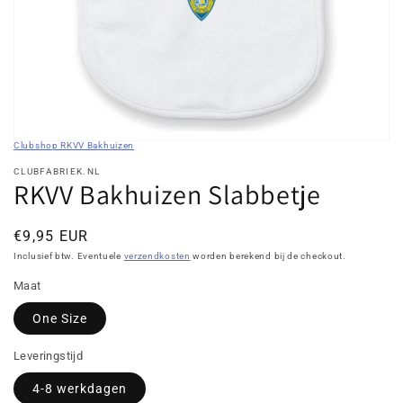
galerieweergave
Clubshop RKVV Bakhuizen
CLUBFABRIEK.NL
RKVV Bakhuizen Slabbetje
Normale
€9,95 EUR
prijs
Inclusief btw. Eventuele
verzendkosten
worden berekend bij de checkout.
Maat
One Size
Leveringstijd
4-8 werkdagen