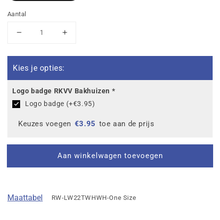
Aantal
Aantal
Aantal
verlagen
verhogen
voor
voor
RKVV
RKVV
Kies je opties:
Bakhuizen
Bakhuizen
Slabbetje
Slabbetje
Logo badge RKVV Bakhuizen
*
Logo badge (+€3.95)
Keuzes voegen
€
3.95
toe aan de prijs
Aan winkelwagen toevoegen
Maattabel
RW-LW22TWHWH-One Size