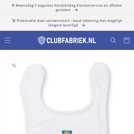
Meteen
⛵ Woensdag 5 augustus Hardzeildag klantenservice en afhalen
naar de
gesloten
content
🚀 Piekdrukte door seizoensstart - houd rekening met mogelijk
langere levertijd
Winkelwa
a direct naar
roductinformatie
Uitgelichte
media
openen
in