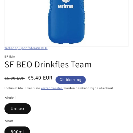
in
galerieweergave
Webshop Sportfederatie BEO
ERIMA
SF BEO Drinkfles Team
Normale
Kortingsprijs
€5,40 EUR
€6,00 EUR
Clubkorting
prijs
Inclusief btw. Eventuele
verzendkosten
worden berekend bij de checkout.
Model
Unisex
Maat
800ml