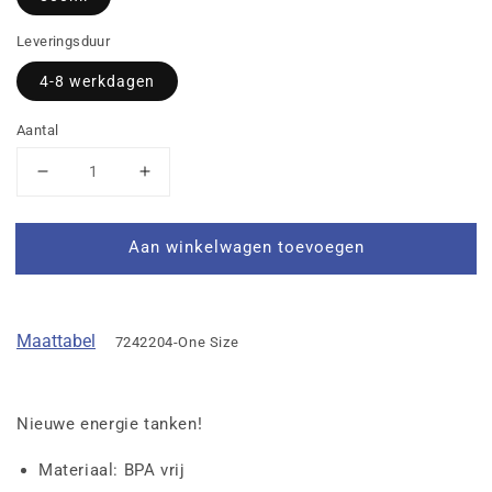
Leveringsduur
4-8 werkdagen
Aantal
Aantal
Aantal
verlagen
verhogen
voor
voor
Aan winkelwagen toevoegen
SF
SF
BEO
BEO
Drinkfles
Drinkfles
Team
Team
Maattabel
7242204-One Size
Nieuwe energie tanken!
Materiaal: BPA vrij