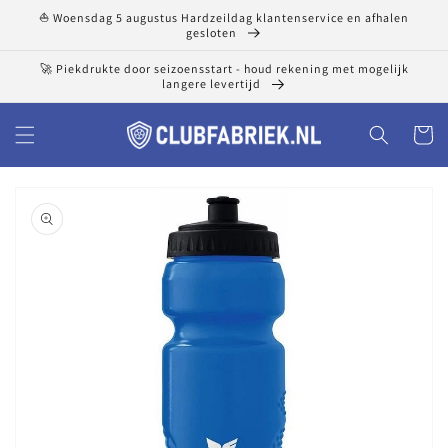
Meteen
⛵ Woensdag 5 augustus Hardzeildag klantenservice en afhalen
naar de
gesloten
content
🚀 Piekdrukte door seizoensstart - houd rekening met mogelijk
langere levertijd
Winkelwa
a direct naar
roductinformatie
1
van
media
openen