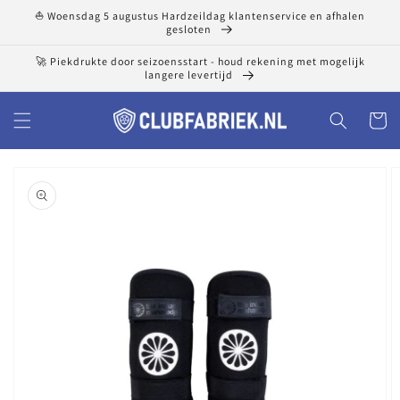
Meteen
⛵ Woensdag 5 augustus Hardzeildag klantenservice en afhalen
naar de
gesloten
content
🚀 Piekdrukte door seizoensstart - houd rekening met mogelijk
langere levertijd
Winkelwa
a direct naar
roductinformatie
Uitgelichte
media
openen
in