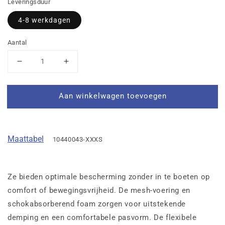
Leveringsduur
4-8 werkdagen
Aantal
Aantal
Aantal
verlagen
verhogen
voor
voor
Aan winkelwagen toevoegen
Shinguard
Shinguard
JR
JR
(Black)
(Black)
Maattabel
10440043-XXXS
Ze bieden optimale bescherming zonder in te boeten op
comfort of bewegingsvrijheid. De mesh-voering en
schokabsorberend foam zorgen voor uitstekende
demping en een comfortabele pasvorm. De flexibele