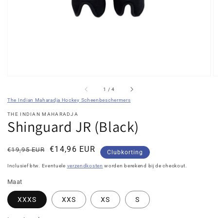
galerieweergave
van
1
/
4
The Indian Maharadja Hockey Scheenbeschermers
THE INDIAN MAHARADJA
Shinguard JR (Black)
Normale
Kortingsprijs
€14,96 EUR
€19,95 EUR
Clubkorting
prijs
Inclusief btw. Eventuele
verzendkosten
worden berekend bij de checkout.
Maat
XXXS
XXS
XS
S