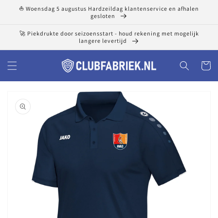
Meteen
⛵ Woensdag 5 augustus Hardzeildag klantenservice en afhalen
naar de
gesloten
content
🚀 Piekdrukte door seizoensstart - houd rekening met mogelijk
langere levertijd
Winkelwa
a direct naar
roductinformatie
1
van
media
openen