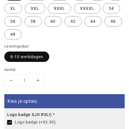
XL
XXL
XXXL
XXXXL
34
36
38
40
42
44
46
48
Leveringsduur
8-10 werkdagen
Aantal
Aantal
Aantal
verlagen
verhogen
voor
voor
SJO
SJO
Kies je opties:
RVLC
RVLC
Polo
Polo
Logo badge SJO RVLC
*
Classico
Classico
Logo badge (+€3.95)