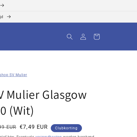
ijd
Inloggen
Winkelwagen
shop SV Mulier
O
V Mulier Glasgow
.0 (Wit)
rmale
tingsprijs
€7,49 EUR
99 EUR
Clubkorting
js