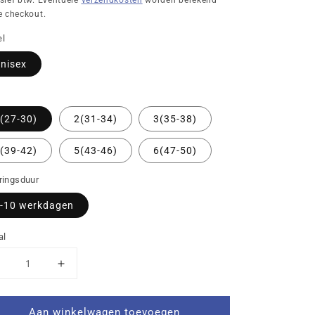
usief btw. Eventuele
verzendkosten
worden berekend
e checkout.
l
nisex
t
(27-30)
2(31-34)
3(35-38)
(39-42)
5(43-46)
6(47-50)
ringsduur
-10 werkdagen
al
Aantal
Aantal
verlagen
verhogen
voor
voor
Aan winkelwagen toevoegen
SV
SV