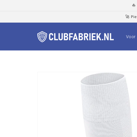
Meteen
⛵ 
naar de
content
🚀 Pi
Voor 
Ga direct naar
productinformatie