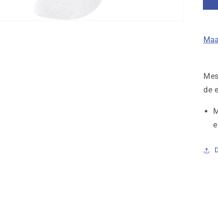
Maa
(
Mes
de 
M
e
D