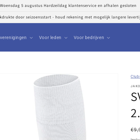
Woensdag 5 augustus Hardzeildag klantenservice en afhalen gesloten
ekdrukte door seizoensstart - houd rekening met mogelijk langere levert
verenigingen
Voor leden
Voor bedrijven
Club
JAK
S
2
No
Kor
€9,
pri