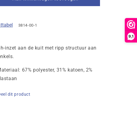
Mulier
Mulier
Glasgow
Glasgow
2.0
2.0
ttabel
Wit)
(Wit)
3814-00-1
9,1
h-inzet aan de kuit met ripp structuur aan
enkels.
ateriaal: 67% polyester, 31% katoen, 2%
lastaan
eel dit product