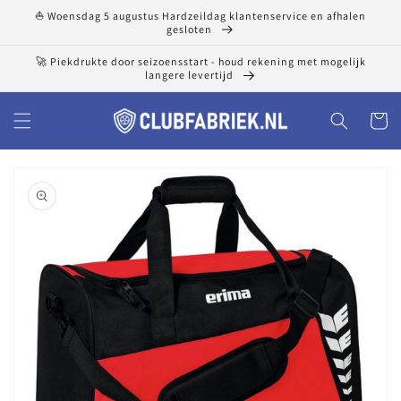
Meteen
⛵ Woensdag 5 augustus Hardzeildag klantenservice en afhalen
naar de
gesloten
content
🚀 Piekdrukte door seizoensstart - houd rekening met mogelijk
langere levertijd
Winkelwa
a direct naar
roductinformatie
Uitgelichte
media
openen
in