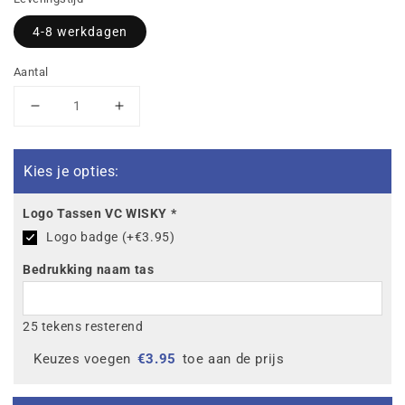
4-8 werkdagen
Aantal
Aantal
Aantal
verlagen
verhogen
voor
voor
VC
VC
Kies je opties:
WISKY
WISKY
Six
Six
Logo Tassen VC WISKY
*
Wings
Wings
Logo badge (+€3.95)
sporttas
sporttas
met
met
Bedrukking naam tas
bodemvak
bodemvak
25 tekens resterend
Keuzes voegen
€
3.95
toe aan de prijs