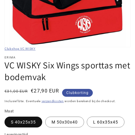
galerieweergave
Clubshop VC WISKY
ERIMA
VC WISKY Six Wings sporttas met
bodemvak
Normale
Kortingsprijs
€27,90 EUR
€31,00 EUR
Clubkorting
prijs
Inclusief btw. Eventuele
verzendkosten
worden berekend bij de checkout.
Maat
S 40x25x35
M 50x30x40
L 60x35x45
Leveringstijd