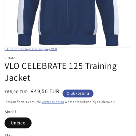
in
galerieweergave
Clubshop Volleybalvereniging VLO
ERIMA
VLO CELEBRATE 125 Training
Jacket
Normale
Kortingsprijs
€49,50 EUR
€55,00 EUR
Clubkorting
prijs
Inclusief btw. Eventuele
verzendkosten
worden berekend bij de checkout.
Model
Unisex
Maat