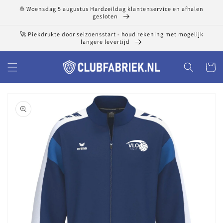
Meteen
⛵ Woensdag 5 augustus Hardzeildag klantenservice en afhalen
naar de
gesloten
content
🚀 Piekdrukte door seizoensstart - houd rekening met mogelijk
langere levertijd
Winkelwa
a direct naar
roductinformatie
1
van
media
openen