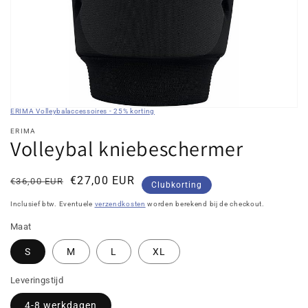
galerieweergave
ERIMA Volleybalaccessoires - 25% korting
ERIMA
Volleybal kniebeschermer
Normale
Kortingsprijs
€27,00 EUR
€36,00 EUR
Clubkorting
prijs
Inclusief btw. Eventuele
verzendkosten
worden berekend bij de checkout.
Maat
S
M
L
XL
Leveringstijd
4-8 werkdagen