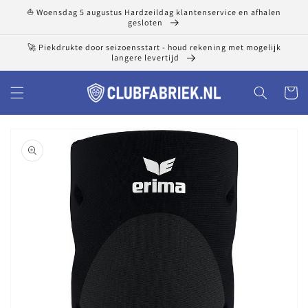
Meteen
⛵ Woensdag 5 augustus Hardzeildag klantenservice en afhalen
naar de
gesloten
content
🚀 Piekdrukte door seizoensstart - houd rekening met mogelijk
langere levertijd
Winkelwa
a direct naar
roductinformatie
Uitgelichte
media
openen
in