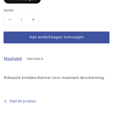
Aantal
Aantal
Aantal
verlagen
verhogen
voor
voor
Aan winkelwagen toevoegen
Volleybal
Volleybal
kniebeschermer
kniebeschermer
Maattabel
7401904-S
Robuuste kniebeschermer voor maximale bescherming.
Deel dit product