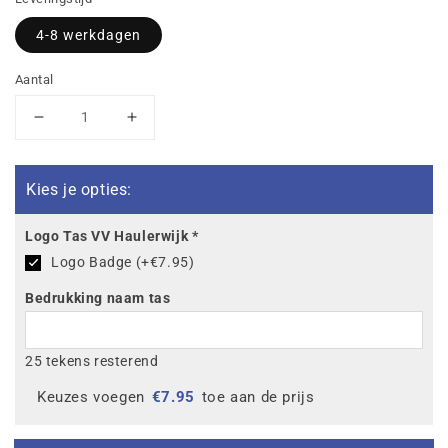
4-8 werkdagen
Aantal
Aantal
Aantal
verlagen
verhogen
voor
voor
VV
VV
Kies je opties:
Haulerwijk
Haulerwijk
Six
Six
Logo Tas VV Haulerwijk
*
Wings
Wings
Logo Badge (+€7.95)
sporttas
sporttas
met
met
Bedrukking naam tas
bodemvak
bodemvak
25 tekens resterend
Keuzes voegen
€
7.95
toe aan de prijs