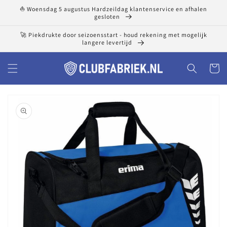
Meteen
⛵ Woensdag 5 augustus Hardzeildag klantenservice en afhalen
naar de
gesloten
content
🚀 Piekdrukte door seizoensstart - houd rekening met mogelijk
langere levertijd
Winkelwa
a direct naar
roductinformatie
1
van
media
openen