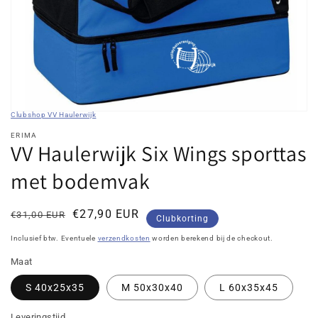
in
galerieweergave
Clubshop VV Haulerwijk
ERIMA
VV Haulerwijk Six Wings sporttas
met bodemvak
Normale
Kortingsprijs
€27,90 EUR
€31,00 EUR
Clubkorting
prijs
Inclusief btw. Eventuele
verzendkosten
worden berekend bij de checkout.
Maat
S 40x25x35
M 50x30x40
L 60x35x45
Leveringstijd