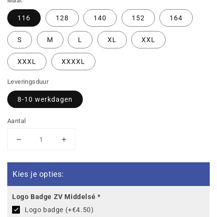
Maat
116
128
140
152
164
S
M
L
XL
XXL
XXXL
XXXXL
Leveringsduur
8-10 werkdagen
Aantal
Aantal
Aantal
verlagen
verhogen
voor
voor
SG
SG
Kies je opties:
Middelsé
Middelsé
-
-
Logo Badge ZV Middelsé
*
De
De
Logo badge (+€4.50)
Skelp
Skelp