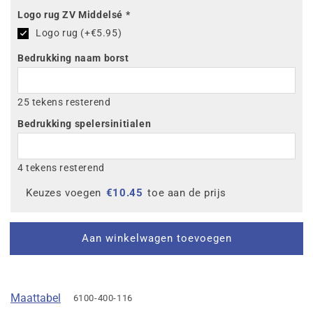
T-
T-
Logo rug ZV Middelsé
*
shirt
shirt
Logo rug (+€5.95)
One
One
Bedrukking naam borst
25 tekens resterend
Bedrukking spelersinitialen
4 tekens resterend
Keuzes voegen
€
10.45
toe aan de prijs
Aan winkelwagen toevoegen
Maattabel
6100-400-116