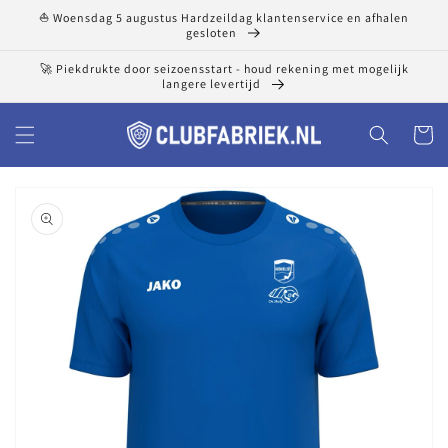
Meteen
⛵ Woensdag 5 augustus Hardzeildag klantenservice en afhalen
naar de
gesloten
content
🚀 Piekdrukte door seizoensstart - houd rekening met mogelijk
langere levertijd
Winkelwa
a direct naar
roductinformatie
1
van
media