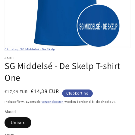
openen
in
galerieweergave
Clubshop SG Middelsé - De Skelp
JAKO
SG Middelsé - De Skelp T-shirt
One
Normale
Kortingsprijs
€14,39 EUR
€17,99 EUR
Clubkorting
prijs
Inclusief btw. Eventuele
verzendkosten
worden berekend bij de checkout.
Model
Unisex